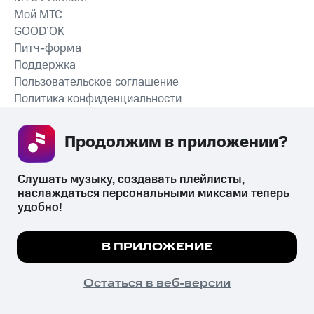
Мой МТС
GOOD’OK
Питч-форма
Поддержка
Пользовательское соглашение
Политика конфиденциальности
Рекомендательные технологии
Продолжим в приложении? 
СКАЧАТЬ ПРИЛОЖЕНИЕ
Слушать музыку, создавать плейлисты, 
наслаждаться персональными миксами теперь 
удобно!
Незаконное потребление наркотических средств,
психотропных веществ, их аналогов причиняет вред здоровью,
Мы используем куки, чтобы на сайте все
В ПРИЛОЖЕНИЕ
их незаконный оборот запрещён и влечёт установленную
работало.
Подробнее
законодательством ответственность.
© 2026 ООО «КИОН».
ПОНЯТНО
Остаться в веб-версии
Все права защищены
18+
Главная
В приложение
Избранное