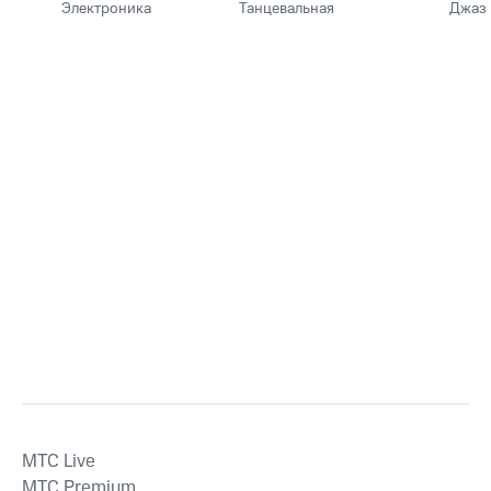
Электроника
Танцевальная
Джаз
MTС Live
MTС Premium