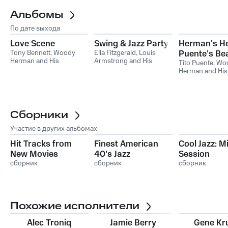
Альбомы
По дате выхода
Love Scene
Swing & Jazz Party
Herman's H
Tony Bennett
,
Woody
Ella Fitzgerald
,
Louis
Puente's Bea
Herman and His
Armstrong and His
Tito Puente
,
Wo
Orchestra
Orchestra
,
Count Basie
,
Herman and His
Duke Ellington & His
Orchestra
Orchestra
,
Woody
Herman and His
Orchestra
,
Cab Calloway
and His Orchestra
Сборники
Участие в других альбомах
Hit Tracks from
Finest American
Cool Jazz: M
New Movies
40's Jazz
Session
сборник
сборник
сборник
Похожие исполнители
Alec Troniq
Jamie Berry
Gene Kr