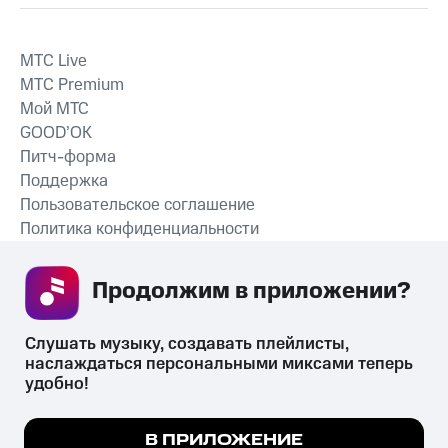
MTС Live
MTС Premium
Мой МТС
GOOD’OK
Питч-форма
Поддержка
Пользовательское соглашение
Политика конфиденциальности
Рекомендательные технологии
Продолжим в приложении? 
СКАЧАТЬ ПРИЛОЖЕНИЕ
Слушать музыку, создавать плейлисты, 
наслаждаться персональными миксами теперь 
удобно!
Незаконное потребление наркотических средств,
психотропных веществ, их аналогов причиняет вред здоровью,
Мы используем куки, чтобы на сайте все
В ПРИЛОЖЕНИЕ
их незаконный оборот запрещён и влечёт установленную