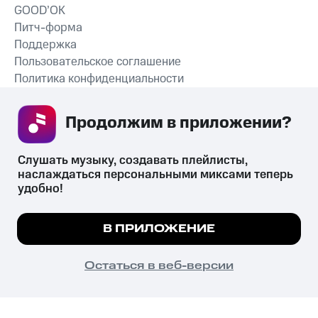
GOOD’OK
Питч-форма
Поддержка
Пользовательское соглашение
Политика конфиденциальности
Рекомендательные технологии
Продолжим в приложении? 
СКАЧАТЬ ПРИЛОЖЕНИЕ
Слушать музыку, создавать плейлисты, 
наслаждаться персональными миксами теперь 
удобно!
Незаконное потребление наркотических средств,
психотропных веществ, их аналогов причиняет вред здоровью,
Мы используем куки, чтобы на сайте все
В ПРИЛОЖЕНИЕ
их незаконный оборот запрещён и влечёт установленную
работало.
Подробнее
законодательством ответственность.
© 2026 ООО «КИОН».
ПОНЯТНО
Остаться в веб-версии
Все права защищены
18+
Главная
В приложение
Избранное