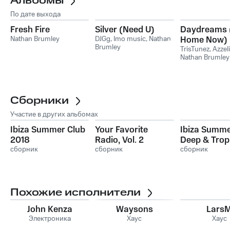
Альбомы
По дате выхода
Fresh Fire
Silver (Need U)
Daydreams 
Nathan Brumley
DJGg
,
Imo music
,
Nathan
Home Now)
Brumley
TrisTunez
,
Azzel
Nathan Brumley
Сборники
Участие в других альбомах
Ibiza Summer Club
Your Favorite
Ibiza Summe
2018
Radio, Vol. 2
Deep & Trop
сборник
сборник
House
сборник
Похожие исполнители
John Kenza
Waysons
Lars
Электроника
Хаус
Хаус