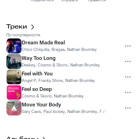
Поделиться
Слушать
Нравится
Треки
По популярности
Dream Made Real
Chico Chiquita
,
Bragaa
,
Nathan Brumley
Way Too Long
Deekey
,
Cosmo & Skoro
,
Nathan Brumley
Feel with You
Angel P
,
Franky Show
,
Nathan Brumley
Feel so Deep
Cosmo & Skoro
,
Nathan Brumley
Move Your Body
Gary Caos
,
Paul Jockey
,
Nathan Brumley
,
F /\ B