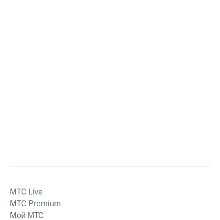
MTС Live
MTС Premium
Мой МТС