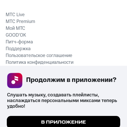
MTС Live
MTС Premium
Мой МТС
GOOD’OK
Питч-форма
Поддержка
Пользовательское соглашение
Политика конфиденциальности
Рекомендательные технологии
Продолжим в приложении? 
СКАЧАТЬ ПРИЛОЖЕНИЕ
Слушать музыку, создавать плейлисты, 
наслаждаться персональными миксами теперь 
удобно!
Незаконное потребление наркотических средств,
психотропных веществ, их аналогов причиняет вред здоровью,
Мы используем куки, чтобы на сайте все
В ПРИЛОЖЕНИЕ
их незаконный оборот запрещён и влечёт установленную
работало.
Подробнее