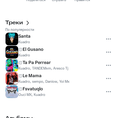
Поделиться
Слушать
Нравится
Треки
По популярности
Santa
Kuadro
El Gusano
Kuadro
Ta Pa Perrear
Kuadro
,
TANDEMxm
,
Aresco Tj
Le Mama
Kuadro
,
sempo
,
Daniow
,
Yoi Mx
Fsvatuqlo
Ouci MX
,
Kuadro