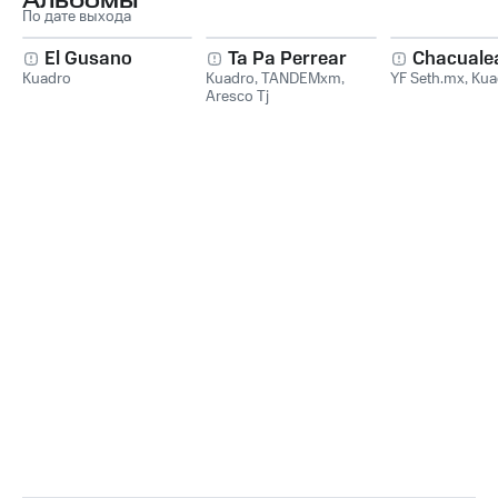
Альбомы
По дате выхода
El Gusano
Ta Pa Perrear
Chacuale
Kuadro
Kuadro
,
TANDEMxm
,
YF Seth.mx
,
Kua
Aresco Tj