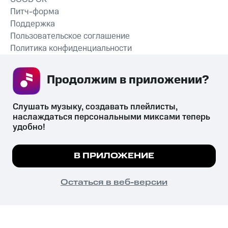
Питч-форма
Поддержка
Пользовательское соглашение
Политика конфиденциальности
Рекомендательные технологии
Продолжим в приложении? 
СКАЧАТЬ ПРИЛОЖЕНИЕ
Слушать музыку, создавать плейлисты, 
наслаждаться персональными миксами теперь 
удобно!
Незаконное потребление наркотических средств,
психотропных веществ, их аналогов причиняет вред здоровью,
Мы используем куки, чтобы на сайте все
В ПРИЛОЖЕНИЕ
их незаконный оборот запрещён и влечёт установленную
работало.
Подробнее
законодательством ответственность.
© 2026 ООО «КИОН».
ПОНЯТНО
Остаться в веб-версии
Все права защищены
18+
Главная
В приложение
Избранное