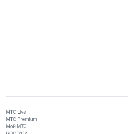
MTС Live
MTС Premium
Мой МТС
GOOD’OK