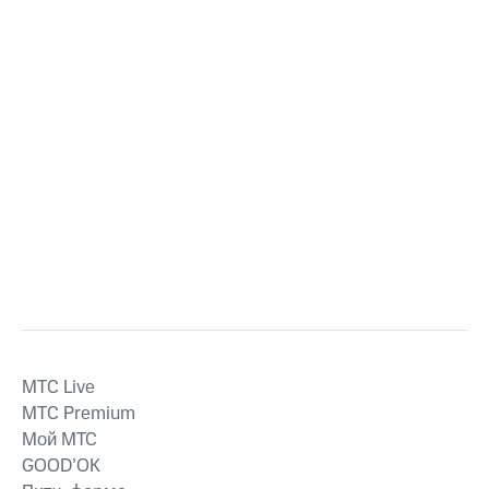
MTС Live
MTС Premium
Мой МТС
GOOD’OK