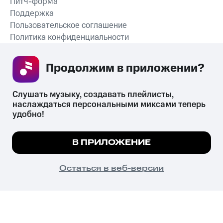
Питч-форма
Поддержка
Пользовательское соглашение
Политика конфиденциальности
Рекомендательные технологии
Продолжим в приложении? 
СКАЧАТЬ ПРИЛОЖЕНИЕ
Слушать музыку, создавать плейлисты, 
наслаждаться персональными миксами теперь 
удобно!
Незаконное потребление наркотических средств,
психотропных веществ, их аналогов причиняет вред здоровью,
Мы используем куки, чтобы на сайте все
В ПРИЛОЖЕНИЕ
их незаконный оборот запрещён и влечёт установленную
работало.
Подробнее
законодательством ответственность.
© 2026 ООО «КИОН».
ПОНЯТНО
Остаться в веб-версии
Все права защищены
18+
Главная
В приложение
Избранное