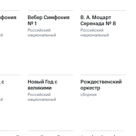
мфония
Вебер Симфония
В. А. Моцарт
№ 1
Серенада № 8
Российский
Российский
ый
национальный
национальный
молодежный
молодежный
кий
симфонический
симфонический
оркестр
оркестр
 с
Новый Год с
Рождественский
великими
оркестр
орами
композиторами
Российский
сборник
ый
национальный
молодежный
кий
симфонический
scow
оркестр, Moscow
 Orchestra
Philharmonic Orchestra