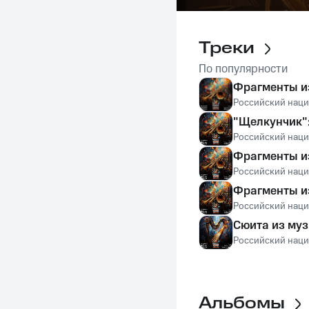
Треки
По популярности
Фрагменты из
Российский нац
"Щелкунчик":
Российский нац
Фрагменты из
Российский нац
Фрагменты из
Российский нац
Сюита из муз
Российский нац
Альбомы