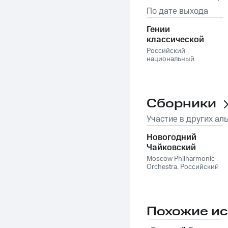
По дате выхода
Гении
классической
эпохи
Российский
национальный
молодежный
симфонический
оркестр
Сборники
Участие в других ал
Новогодний
Чайковский
Moscow Philharmonic
Orchestra, Российский
национальный
молодежный
симфонический
оркестр
Похожие и