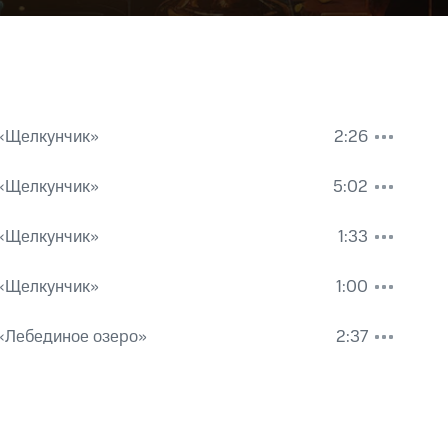
 «Щелкунчик»
2:26
кий
 «Щелкунчик»
5:02
кий
 «Щелкунчик»
1:33
кий
ец
 «Щелкунчик»
1:00
кий
: I. Интродукция
«Лебединое озеро»
2:37
кий