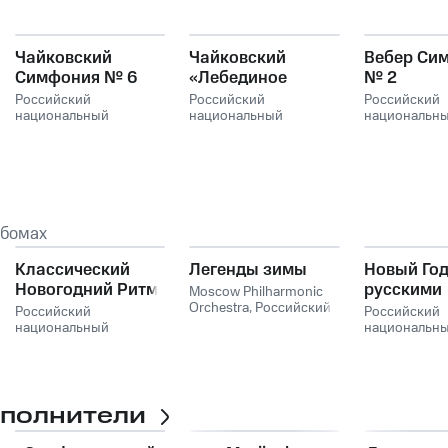
Чайковский
Чайковский
Вебер Си
Симфония № 6
«Лебединое
№ 2
озеро»
Российский
Российский
Российский
национальный
национальный
национальн
молодежный
молодежный
молодежный
симфонический
симфонический
симфоничес
оркестр
оркестр
оркестр
ьбомах
Классический
Легенды зимы
Новый Год
Новогодний Ритм
русскими
Moscow Philharmonic
Orchestra, Российский
композит
Российский
Российский
национальный
национальный
национальн
молодежный
молодежный
молодежный
симфонический
симфонический
симфоничес
оркестр
оркестр, Moscow
оркестр, Mo
Philharmonic Orchestra
Philharmonic
сполнители