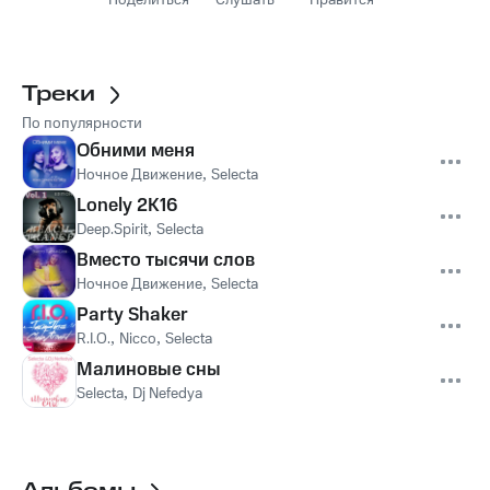
Поделиться
Слушать
Нравится
Треки
По популярности
Обними меня
Ночное Движение
,
Selecta
Lonely 2K16
Deep.Spirit
,
Selecta
Вместо тысячи слов
Ночное Движение
,
Selecta
Party Shaker
R.I.O.
,
Nicco
,
Selecta
Малиновые сны
Selecta
,
Dj Nefedya