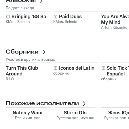
Альбомы
По дате выхода
Bringing '88 Back
Paid Dues
You Are Alw
KMos
,
Selecta
KMos
,
Selecta
My Mind
Artem Kitsenko
Сборники
Участие в других альбомах
Turn This Club
Iconos del Latineo
Solo Tick
Around
сборник
Español
R.I.O.
сборник
Похожие исполнители
Natos y Waor
Storm DJs
Женя Ю
Рэп и хип-хоп
Русская поп-музыка
Русская поп