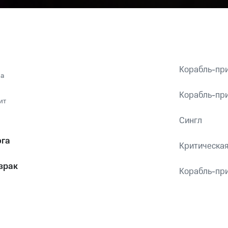
Корабль-пр
за
Корабль-пр
ит
Сингл
ога
Критическая
зрак
Корабль-пр