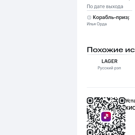
По дате выхода
Корабль-призра
Илья Орда
Похожие и
LAGER
Русский рэп
Уст
КИО