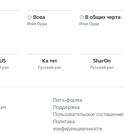
Вова
В общих чертах
Илья Орда
Илья Орда
US
Ка тет
SharOn
й рэп
Русский рэп
Русский рэп
Питч-форма
ium
Поддержка
Пользовательское соглашение
Политика
конфиденциальности