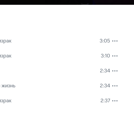
израк
3:05
израк
3:10
2:34
 жизнь
2:34
израк
2:37