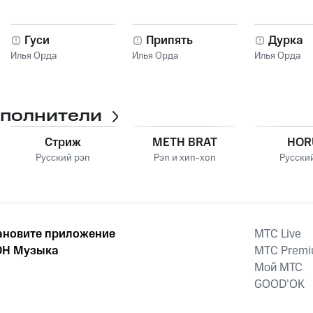
к
Гуси
Припять
Дурка
Илья Орда
Илья Орда
Илья Орда
сполнители
Стриж
METH BRAT
HOR
Русский рэп
Рэп и хип-хоп
Русски
ановите приложение
MTС Live
Н Музыка
MTС Prem
Мой МТС
GOOD’OK