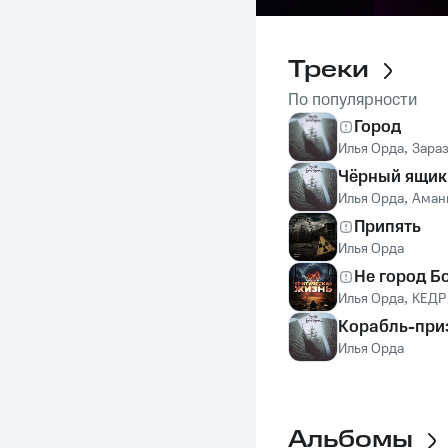
Треки
По популярности
Город
Илья Орда
,
Зара
Чёрный ящик
Илья Орда
,
Аман
Припять
Илья Орда
Не город Б
Илья Орда
,
КЕДР
Корабль-при
Илья Орда
Альбомы