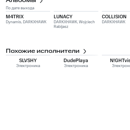
Альбомы
По дате выхода
M4TRIX
LUNACY
COLLISION
Dynamis
,
DARKXHAWK
DARKXHAWK
,
Wojciech
DARKXHAWK
Rabijasz
Похожие исполнители
SLVSHY
DudePlaya
N!GHTvi
Электроника
Электроника
Электрон