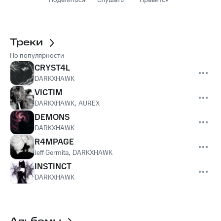
Поделиться
Слушать
Нравится
Треки
По популярности
CRYST4L
DARKXHAWK
VICTIM
DARKXHAWK
,
AUREX
DEMONS
DARKXHAWK
R4MPAGE
Jeff Germita
,
DARKXHAWK
INSTINCT
DARKXHAWK