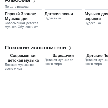
Альбомы
По дате выхода
Первый Звонок:
Детские песни
Музыка дл
Музыка для
Чудесенка
зарядки
Школьной
Современная детская
Чудесенка
музыка
,
Обучашки от
Линейки и 1
Развивашкина
,
Сентября
Чудесенка
,
Веселые
детские песни
Похожие исполнители
Современная
Зарядочки
Детские П
детская музыка
Детская музыка со
Детская музык
всего мира
всего мира
Детская музыка со
всего мира