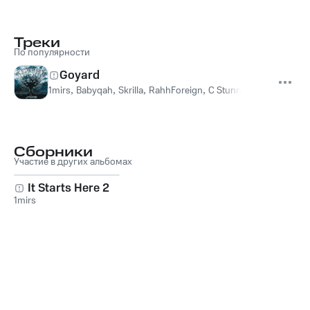
Треки
По популярности
Goyard
1mirs
,
Babyqah
,
Skrilla
,
RahhForeign
,
C Stunna
Сборники
Участие в других альбомах
It Starts Here 2
1mirs