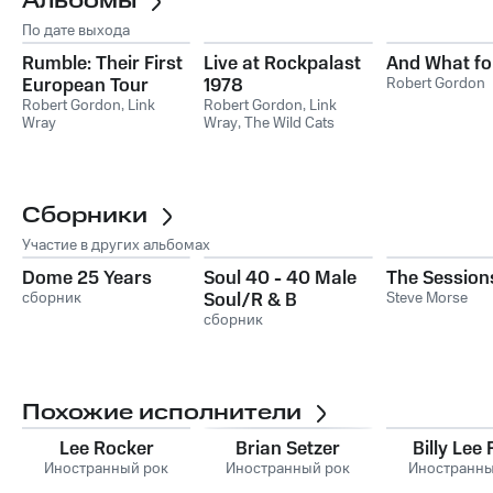
Альбомы
По дате выхода
Rumble: Their First
Live at Rockpalast
And What fo
European Tour
1978
Robert Gordon
1978
Robert Gordon
,
Link
Robert Gordon
,
Link
Wray
Wray
,
The Wild Cats
Сборники
Участие в других альбомах
Dome 25 Years
Soul 40 - 40 Male
The Session
сборник
Soul/R & B
Steve Morse
Grooves
сборник
Похожие исполнители
Lee Rocker
Brian Setzer
Billy Lee 
Иностранный рок
Иностранный рок
Иностранны