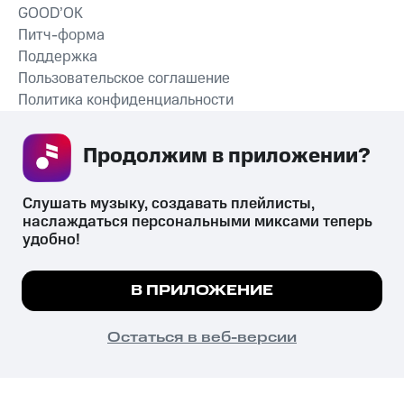
GOOD’OK
Питч-форма
Поддержка
Пользовательское соглашение
Политика конфиденциальности
Рекомендательные технологии
Продолжим в приложении? 
СКАЧАТЬ ПРИЛОЖЕНИЕ
Слушать музыку, создавать плейлисты, 
наслаждаться персональными миксами теперь 
удобно!
Незаконное потребление наркотических средств,
психотропных веществ, их аналогов причиняет вред здоровью,
Мы используем куки, чтобы на сайте все
В ПРИЛОЖЕНИЕ
их незаконный оборот запрещён и влечёт установленную
работало.
Подробнее
законодательством ответственность.
© 2026 ООО «КИОН».
ПОНЯТНО
Остаться в веб-версии
Все права защищены
18+
Главная
В приложение
Избранное