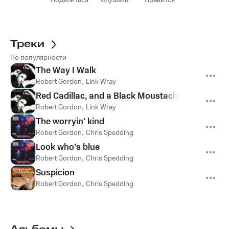
Поделиться
Слушать
Нравится
Треки
По популярности
The Way I Walk
Robert Gordon
,
Link Wray
Red Cadillac, and a Black Moustache
Robert Gordon
,
Link Wray
The worryin' kind
Robert Gordon
,
Chris Spedding
Look who's blue
Robert Gordon
,
Chris Spedding
Suspicion
Robert Gordon
,
Chris Spedding