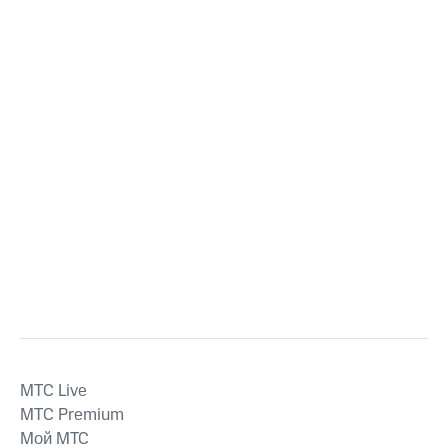
MTС Live
MTС Premium
Мой МТС