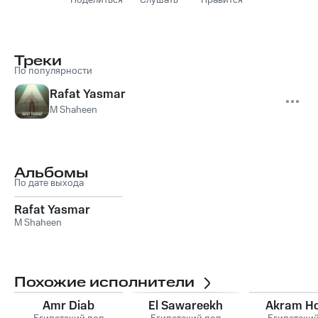
Поделиться
Слушать
Нравится
Треки
По популярности
Rafat Yasmar
M Shaheen
Альбомы
По дате выхода
Rafat Yasmar
M Shaheen
Похожие исполнители
Amr Diab
El Sawareekh
Akram H