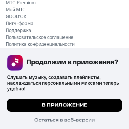
MTС Premium
Мой МТС
GOOD’OK
Питч-форма
Поддержка
Пользовательское соглашение
Политика конфиденциальности
Рекомендательные технологии
Продолжим в приложении? 
СКАЧАТЬ ПРИЛОЖЕНИЕ
Слушать музыку, создавать плейлисты, 
наслаждаться персональными миксами теперь 
удобно!
Незаконное потребление наркотических средств,
психотропных веществ, их аналогов причиняет вред здоровью,
Мы используем куки, чтобы на сайте все
В ПРИЛОЖЕНИЕ
их незаконный оборот запрещён и влечёт установленную
работало.
Подробнее
законодательством ответственность.
© 2026 ООО «КИОН».
ПОНЯТНО
Остаться в веб-версии
Все права защищены
18+
Главная
В приложение
Избранное