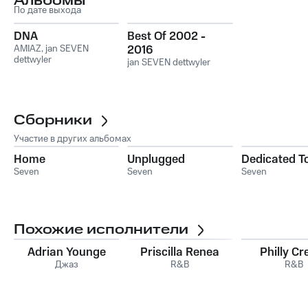
Альбомы
По дате выхода
DNA
Best Of 2002 -
AMIAZ
,
jan SEVEN
2016
dettwyler
jan SEVEN dettwyler
Сборники
Участие в других альбомах
Home
Unplugged
Dedicated T
Seven
Seven
Seven
Похожие исполнители
Adrian Younge
Priscilla Renea
Philly C
Джаз
R&B
R&B