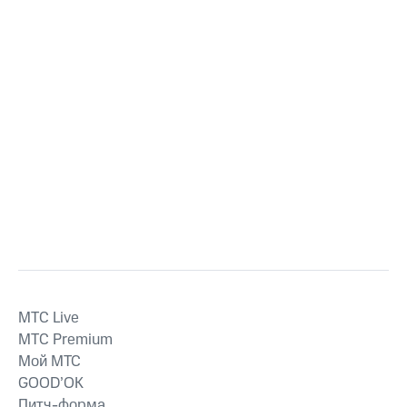
MTС Live
MTС Premium
Мой МТС
GOOD’OK
Питч-форма