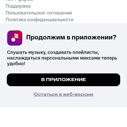
Поддержка
Пользовательское соглашение
Политика конфиденциальности
Рекомендательные технологии
Продолжим в приложении? 
СКАЧАТЬ ПРИЛОЖЕНИЕ
Слушать музыку, создавать плейлисты, 
наслаждаться персональными миксами теперь 
удобно!
Незаконное потребление наркотических средств,
психотропных веществ, их аналогов причиняет вред здоровью,
Мы используем куки, чтобы на сайте все
В ПРИЛОЖЕНИЕ
их незаконный оборот запрещён и влечёт установленную
работало.
Подробнее
законодательством ответственность.
© 2026 ООО «КИОН».
ПОНЯТНО
Остаться в веб-версии
Все права защищены
18+
Главная
В приложение
Избранное