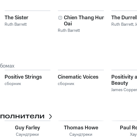
The Sister
Chien Thang Hung
The Durrel
Oai
Ruth Barrett
Ruth Barrett
,
Ruth Barrett
ьбомах
Positive Strings
Cinematic Voices
Positivity 
Beauty
сборник
сборник
James Copper
сполнители
Guy Farley
Thomas Howe
Paul R
Саундтреки
Саундтреки
Хау