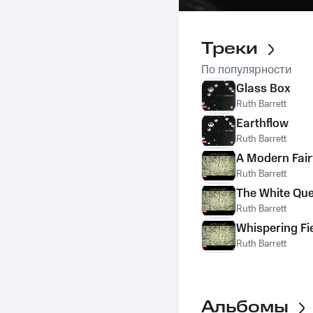
Треки
По популярности
Glass Box
Ruth Barrett
Earthflow
Ruth Barrett
A Modern Fair
Ruth Barrett
The White Qu
Ruth Barrett
Whispering Fi
Ruth Barrett
Альбомы