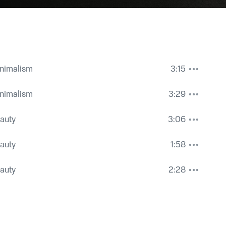
inimalism
3:15
inimalism
3:29
auty
3:06
auty
1:58
auty
2:28