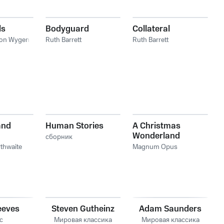
ls
Bodyguard
Collateral
Jon Wygens
Ruth Barrett
Ruth Barrett
and
Human Stories
A Christmas
Wonderland
сборник
thwaite
Magnum Opus
eeves
Steven Gutheinz
Adam Saunders
с
Мировая классика
Мировая классика