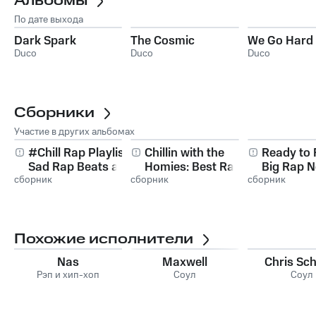
Альбомы
По дате выхода
Dark Spark
The Cosmic
We Go Hard
Duco
Duco
Duco
Сборники
Участие в других альбомах
#Chill Rap Playlist:
Chillin with the
Ready to
Sad Rap Beats and
Homies: Best Rap
Big Rap 
сборник
Emotional Songs
сборник
Mix
сборник
Похожие исполнители
Nas
Maxwell
Chris Sch
Рэп и хип-хоп
Соул
Соул