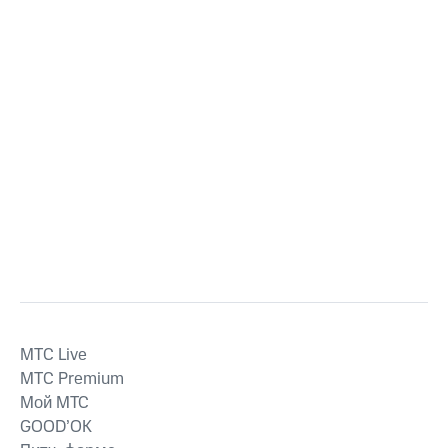
MTС Live
MTС Premium
Мой МТС
GOOD’OK