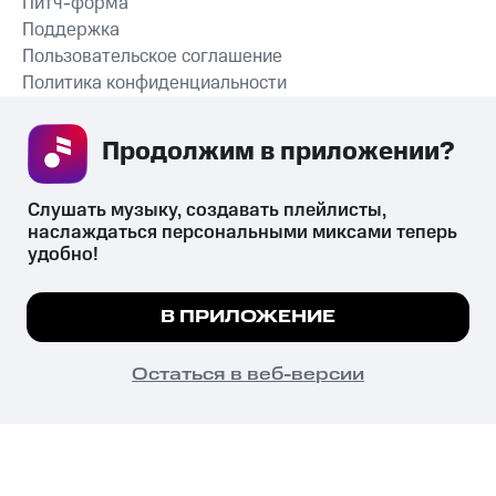
Питч-форма
Поддержка
Пользовательское соглашение
Политика конфиденциальности
Рекомендательные технологии
Продолжим в приложении? 
СКАЧАТЬ ПРИЛОЖЕНИЕ
Слушать музыку, создавать плейлисты, 
наслаждаться персональными миксами теперь 
удобно!
Незаконное потребление наркотических средств,
психотропных веществ, их аналогов причиняет вред здоровью,
Мы используем куки, чтобы на сайте все
В ПРИЛОЖЕНИЕ
их незаконный оборот запрещён и влечёт установленную
работало.
Подробнее
законодательством ответственность.
© 2026 ООО «КИОН».
ПОНЯТНО
Остаться в веб-версии
Все права защищены
18+
Главная
В приложение
Избранное