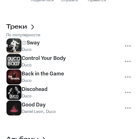
Поделиться
Слушать
Нравится
Треки
По популярности
Sway
Duco
Control Your Body
Duco
Back in the Game
Duco
Discohead
Duco
Good Day
Daniel Leon
,
Duco