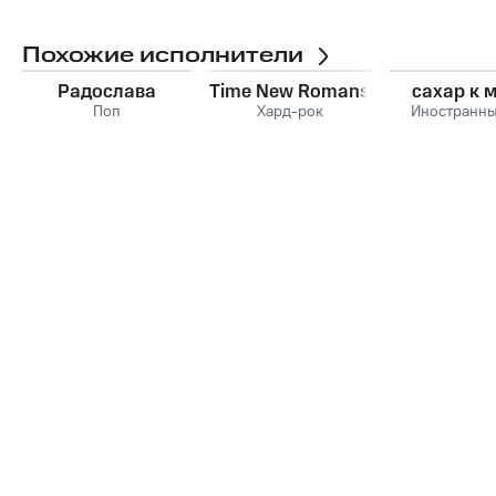
Похожие исполнители
Радослава
Time New Romans
сахар к 
Поп
Хард-рок
Иностранны