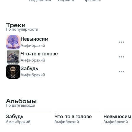
Поделиться
Слушать
Нравится
Треки
По популярности
Невыносим
Амфибрахий
Что-то в голове
Амфибрахий
Забудь
Амфибрахий
Альбомы
По дате выхода
Забудь
Что-то в голове
Невыносим
Амфибрахий
Амфибрахий
Амфибрахий