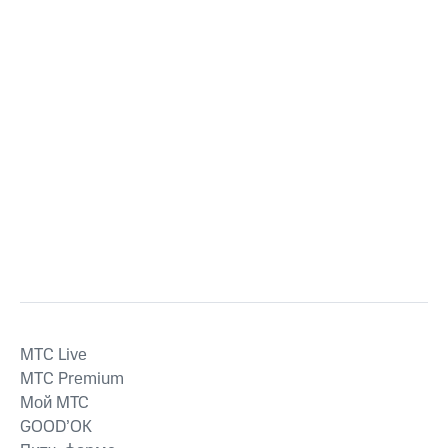
MTС Live
MTС Premium
Мой МТС
GOOD’OK