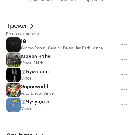
Поделиться
Слушать
Нравится
Треки
По популярности
IG
GroovyRoom
,
Gemini
,
Dawn
,
Jay Park
,
Vince
Maybe Baby
Vince
,
Márk
Бумеранг
Vince
Superworld
ArtOfDisco
,
Vince
Чучундра
Vince