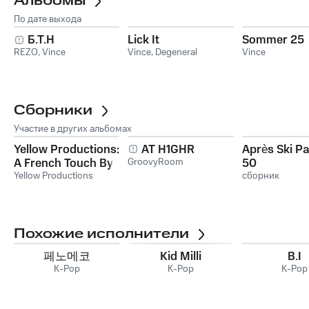
Альбомы
По дате выхода
Б.Т.Н
Lick It
Sommer 25
REZO
,
Vince
Vince
,
Degeneral
Vince
Сборники
Участие в других альбомах
Yellow Productions:
AT H1GHR
Après Ski Pa
A French Touch By
GroovyRoom
50
Bob Sinclar & Dj
Yellow Productions
сборник
Yellow Vol. 3
Похожие исполнители
페노메코
Kid Milli
B.I
K-Pop
K-Pop
K-Pop