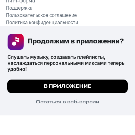
Питч-форма
Поддержка
Пользовательское соглашение
Политика конфиденциальности
Рекомендательные технологии
Продолжим в приложении? 
СКАЧАТЬ ПРИЛОЖЕНИЕ
Слушать музыку, создавать плейлисты, 
наслаждаться персональными миксами теперь 
удобно!
Незаконное потребление наркотических средств,
психотропных веществ, их аналогов причиняет вред здоровью,
Мы используем куки, чтобы на сайте все
В ПРИЛОЖЕНИЕ
их незаконный оборот запрещён и влечёт установленную
работало.
Подробнее
законодательством ответственность.
© 2026 ООО «КИОН».
ПОНЯТНО
Остаться в веб-версии
Все права защищены
18+
Главная
В приложение
Избранное