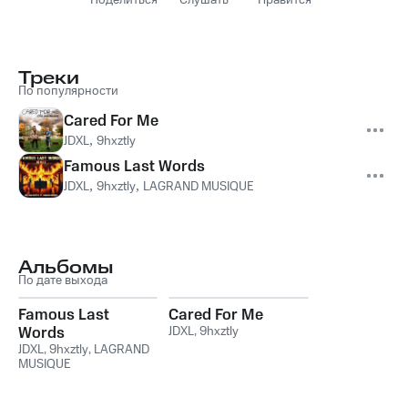
Поделиться
Слушать
Нравится
Треки
По популярности
Cared For Me
JDXL
,
9hxztly
Famous Last Words
JDXL
,
9hxztly
,
LAGRAND MUSIQUE
Альбомы
По дате выхода
Famous Last
Cared For Me
Words
JDXL
,
9hxztly
JDXL
,
9hxztly
,
LAGRAND
MUSIQUE