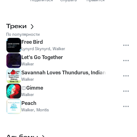
Поделиться
Слушать
Нравится
Треки
По популярности
Free Bird
Lynyrd Skynyrd
,
Walker
Let's Go Together
Walker
Savannah Loves Thundurus, Indianapolis, and
Walker
Gimme
Walker
Peach
Walker
,
Montis