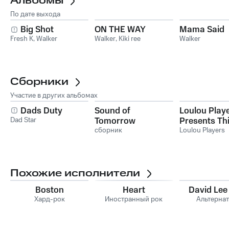
Альбомы
По дате выхода
Big Shot
ON THE WAY
Mama Said
Fresh K
,
Walker
Walker
,
Kiki ree
Walker
Сборники
Участие в других альбомах
Dads Duty
Sound of
Loulou Play
Dad Star
Tomorrow
Presents Th
сборник
Loulou Reco
Loulou Players
2012
Похожие исполнители
Boston
Heart
David Lee
Хард-рок
Иностранный рок
Альтерна