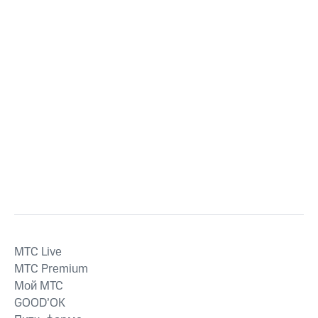
MTС Live
MTС Premium
Мой МТС
GOOD’OK