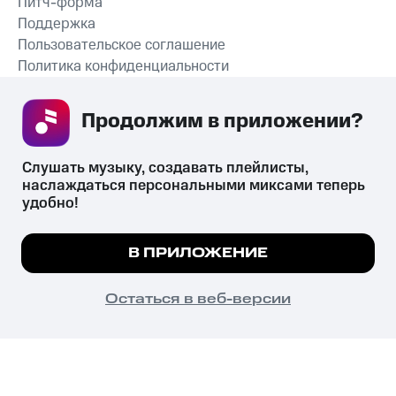
Питч-форма
Поддержка
Пользовательское соглашение
Политика конфиденциальности
Рекомендательные технологии
Продолжим в приложении? 
СКАЧАТЬ ПРИЛОЖЕНИЕ
Слушать музыку, создавать плейлисты, 
наслаждаться персональными миксами теперь 
удобно!
Незаконное потребление наркотических средств,
психотропных веществ, их аналогов причиняет вред здоровью,
Мы используем куки, чтобы на сайте все
В ПРИЛОЖЕНИЕ
их незаконный оборот запрещён и влечёт установленную
работало.
Подробнее
законодательством ответственность.
© 2026 ООО «КИОН».
ПОНЯТНО
Остаться в веб-версии
Все права защищены
18+
Главная
В приложение
Избранное