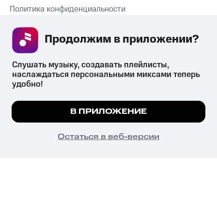
Политика конфиденциальности
Рекомендательные технологии
Продолжим в приложении? 
СКАЧАТЬ ПРИЛОЖЕНИЕ
Слушать музыку, создавать плейлисты, 
наслаждаться персональными миксами теперь 
удобно!
Незаконное потребление наркотических средств,
психотропных веществ, их аналогов причиняет вред здоровью,
Мы используем куки, чтобы на сайте все
В ПРИЛОЖЕНИЕ
их незаконный оборот запрещён и влечёт установленную
работало.
Подробнее
законодательством ответственность.
© 2026 ООО «КИОН».
ПОНЯТНО
Остаться в веб-версии
Все права защищены
18+
Главная
В приложение
Избранное