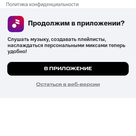
Политика конфиденциальности
Рекомендательные технологии
Продолжим в приложении? 
СКАЧАТЬ ПРИЛОЖЕНИЕ
Слушать музыку, создавать плейлисты, 
наслаждаться персональными миксами теперь 
удобно!
Незаконное потребление наркотических средств,
психотропных веществ, их аналогов причиняет вред здоровью,
Мы используем куки, чтобы на сайте все
В ПРИЛОЖЕНИЕ
их незаконный оборот запрещён и влечёт установленную
работало.
Подробнее
законодательством ответственность.
© 2026 ООО «КИОН».
ПОНЯТНО
Остаться в веб-версии
Все права защищены
18+
Главная
В приложение
Избранное