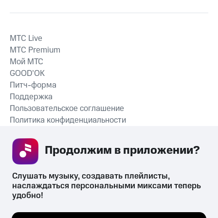
MTС Live
MTС Premium
Мой МТС
GOOD’OK
Питч-форма
Поддержка
Пользовательское соглашение
Политика конфиденциальности
Рекомендательные технологии
Продолжим в приложении? 
СКАЧАТЬ ПРИЛОЖЕНИЕ
Слушать музыку, создавать плейлисты, 
наслаждаться персональными миксами теперь 
удобно!
Незаконное потребление наркотических средств,
психотропных веществ, их аналогов причиняет вред здоровью,
Мы используем куки, чтобы на сайте все