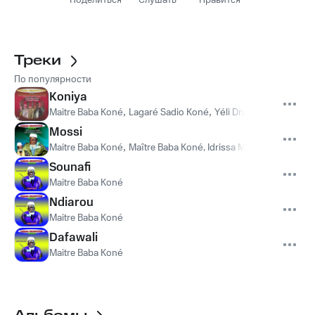
Поделиться
Слушать
Нравится
Треки
По популярности
Koniya
Maitre Baba Koné
,
Lagaré Sadio Koné
,
Yéli Dramé
,
PDG Seckné
Mossi
Maitre Baba Koné
,
Maître Baba Koné, Idrissa Mangassi
,
Idriss
Sounafi
Maitre Baba Koné
Ndiarou
Maitre Baba Koné
Dafawali
Maitre Baba Koné