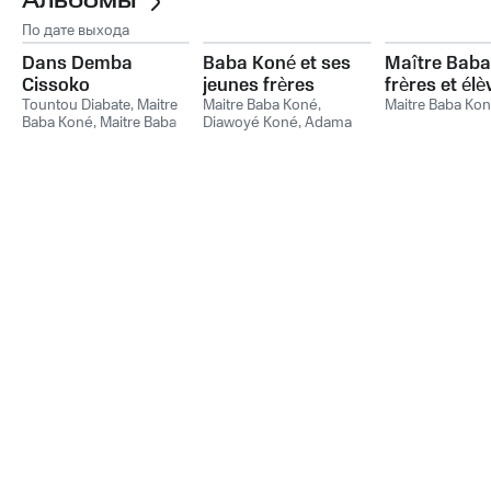
Альбомы
По дате выхода
Dans Demba
Baba Koné et ses
Maître Baba
Cissoko
jeunes frères
frères et élè
Tountou Diabate, Maitre
Maitre Baba Koné
,
vol. 1
Maitre Baba Ko
Baba Koné
,
Maitre Baba
Diawoyé Koné
,
Adama
Koné
,
Tountou Diabate
Koné
,
Mahamadou Kone