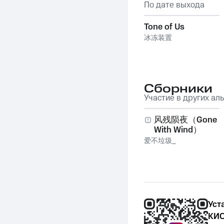
По дате выхода
Tone of Us
冰冻装置
Сборники
Участие в других ал
风残陨夜（Gone
With Wind）
爱不垃圾_
Уст
КИО