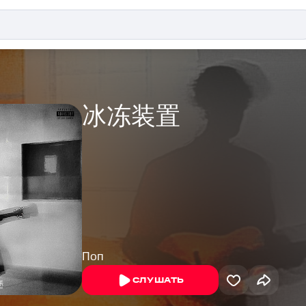
冰冻装置
Поп
СЛУШАТЬ