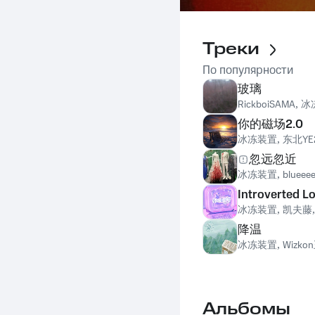
Треки
По популярности
玻璃
RickboiSAMA
,
冰
你的磁场2.0
冰冻装置
,
东北YE
忽远忽近
冰冻装置
,
blueee
Introverted
冰冻装置
,
凯夫藤
降温
冰冻装置
,
Wizk
Альбомы