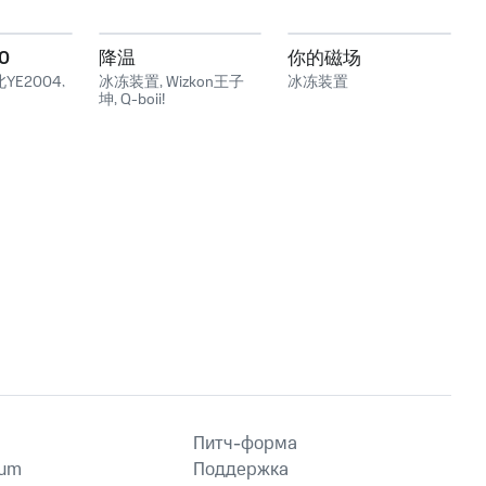
0
降温
你的磁场
YE2004
,
冰冻装置
,
Wizkon王子
冰冻装置
坤
,
Q-boii!
Питч-форма
ium
Поддержка