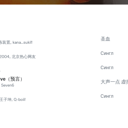
圣血
冻装置
,
kana...suki!!
Сингл
2004
,
北京热心网友
Сингл
e
 Love（预言）
大声一点 虚
,
Seven6
Сингл
on王子坤
,
Q-boii!