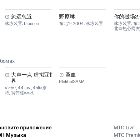
忽远忽近
野原琳
你的磁场2.
冰冻装置
,
blueeee
东北YE2004
,
冰冻装置
冰冻装置
,
东北
北京热心网友
ьбомах
大声一点 虚拟亚世
圣血
界
RickboiSAMA
Victor
,
44Luv.
,
4nite奈
特
,
翁伟栋wwd
,
Darkyoungboy71
,
土豆披
萨直营
ановите приложение
MTС Live
Н Музыка
MTС Prem