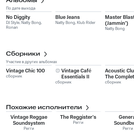
Альбомы
По дате выхода
No Diggity
Blue Jeans
Master Blas
DJ Style
,
Natty Bong
,
Natty Bong
,
Klub Rider
(Jammin')
Ronan
Natty Bong
Сборники
Участие в других альбомах
Vintage Chic 100
Vintage Café
Acoustic Clu
сборник
Essentials II
The Comple
сборник
Sessions
сборник
Похожие исполнители
Vintage Reggae
The Reggister's
Gener
Soundsystem
Регги
Soundb
Регги
Регги