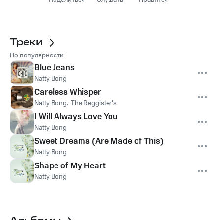
Поделиться
Слушать
Нравится
Треки
По популярности
Blue Jeans
Natty Bong
Careless Whisper
Natty Bong
,
The Reggister's
I Will Always Love You
Natty Bong
Sweet Dreams (Are Made of This)
Natty Bong
Shape of My Heart
Natty Bong