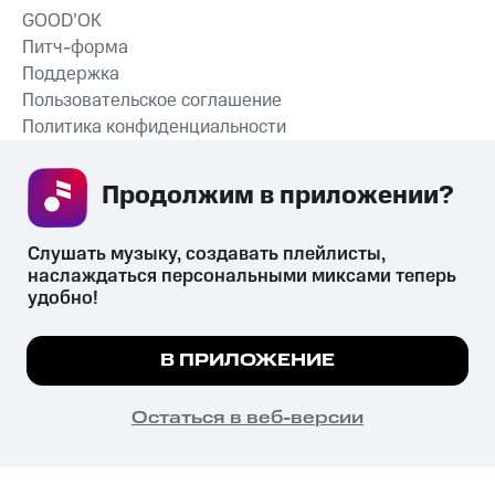
GOOD’OK
Питч-форма
Поддержка
Пользовательское соглашение
Политика конфиденциальности
Рекомендательные технологии
Продолжим в приложении? 
СКАЧАТЬ ПРИЛОЖЕНИЕ
Слушать музыку, создавать плейлисты, 
наслаждаться персональными миксами теперь 
удобно!
Незаконное потребление наркотических средств,
психотропных веществ, их аналогов причиняет вред здоровью,
Мы используем куки, чтобы на сайте все
В ПРИЛОЖЕНИЕ
их незаконный оборот запрещён и влечёт установленную
работало.
Подробнее
законодательством ответственность.
© 2026 ООО «КИОН».
ПОНЯТНО
Остаться в веб-версии
Все права защищены
18+
Главная
В приложение
Избранное