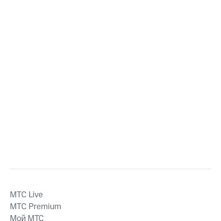
MTС Live
MTС Premium
Мой МТС