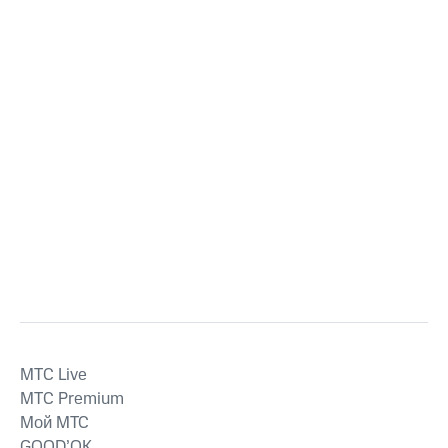
MTС Live
MTС Premium
Мой МТС
GOOD’OK