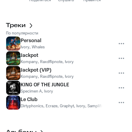
Поделиться
Слушать
Нравится
Треки
По популярности
Personal
Ivory
,
Whales
Jackpot
Kompany
,
Raxdflipnote
,
Ivory
Jackpot (VIP)
Kompany
,
Raxdflipnote
,
Ivory
KING OF THE JUNGLE
Specimen A
,
Ivory
Le Club
Dirtyphonics
,
Ecraze
,
Graphyt
,
Ivory
,
Samplifire