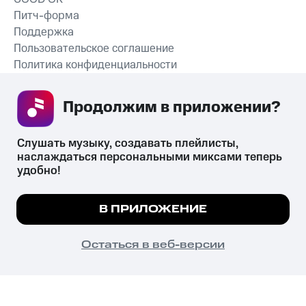
Питч-форма
Поддержка
Пользовательское соглашение
Политика конфиденциальности
Рекомендательные технологии
Продолжим в приложении? 
СКАЧАТЬ ПРИЛОЖЕНИЕ
Слушать музыку, создавать плейлисты, 
наслаждаться персональными миксами теперь 
удобно!
Незаконное потребление наркотических средств,
психотропных веществ, их аналогов причиняет вред здоровью,
Мы используем куки, чтобы на сайте все
В ПРИЛОЖЕНИЕ
их незаконный оборот запрещён и влечёт установленную
работало.
Подробнее
законодательством ответственность.
© 2026 ООО «КИОН».
ПОНЯТНО
Остаться в веб-версии
Все права защищены
18+
Главная
В приложение
Избранное