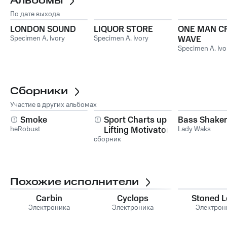
Альбомы
По дате выхода
LONDON SOUND
LIQUOR STORE
ONE MAN C
Specimen A
,
Ivory
Specimen A
,
Ivory
WAVE
Specimen A
,
Ivo
Сборники
Участие в других альбомах
Smoke
Sport Charts up
Bass Shaker
heRobust
Lifting Motivaton
Lady Waks
сборник
Похожие исполнители
Carbin
Cyclops
Stoned L
Электроника
Электроника
Электрон