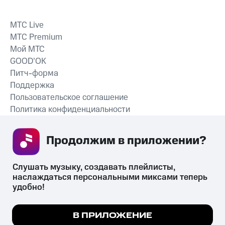
MTС Live
MTС Premium
Мой МТС
GOOD’OK
Питч-форма
Поддержка
Пользовательское соглашение
Политика конфиденциальности
Рекомендательные технологии
Продолжим в приложении? 
СКАЧАТЬ ПРИЛОЖЕНИЕ
Слушать музыку, создавать плейлисты, 
наслаждаться персональными миксами теперь 
удобно!
Незаконное потребление наркотических средств,
психотропных веществ, их аналогов причиняет вред здоровью,
Мы используем куки, чтобы на сайте все
В ПРИЛОЖЕНИЕ
их незаконный оборот запрещён и влечёт установленную
работало.
Подробнее