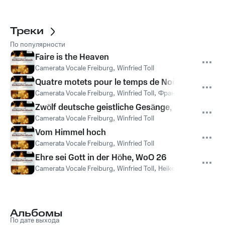
Треки
По популярности
Faire is the Heaven
Camerata Vocale Freiburg
,
Winfried Toll
Quatre motets pour le temps de Noël, Op. 152: IV
Camerata Vocale Freiburg
,
Winfried Toll
,
Франсис Пуленк
Zwölf deutsche geistliche Gesänge, WoO: III. In du
Camerata Vocale Freiburg
,
Winfried Toll
Vom Himmel hoch
Camerata Vocale Freiburg
,
Winfried Toll
Ehre sei Gott in der Höhe, WoO 26
Camerata Vocale Freiburg
,
Winfried Toll
,
Heike Heilmann
,
Phili
Альбомы
По дате выхода