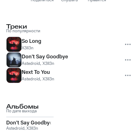
Поделиться
Слушать
Нравится
Треки
По популярности
So Long
X3ll3n
Don't Say Goodbye
Astedroid
,
X3ll3n
Next To You
Astedroid
,
X3ll3n
Альбомы
По дате выхода
Don't Say Goodbye
Astedroid
,
X3ll3n