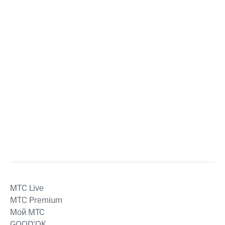
MTС Live
MTС Premium
Мой МТС
GOOD’OK