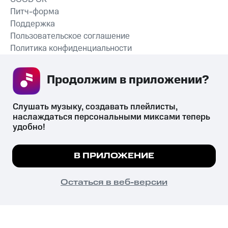
Питч-форма
Поддержка
Пользовательское соглашение
Политика конфиденциальности
Рекомендательные технологии
Продолжим в приложении? 
СКАЧАТЬ ПРИЛОЖЕНИЕ
Слушать музыку, создавать плейлисты, 
наслаждаться персональными миксами теперь 
удобно!
Незаконное потребление наркотических средств,
психотропных веществ, их аналогов причиняет вред здоровью,
Мы используем куки, чтобы на сайте все
В ПРИЛОЖЕНИЕ
их незаконный оборот запрещён и влечёт установленную
работало.
Подробнее
законодательством ответственность.
© 2026 ООО «КИОН».
ПОНЯТНО
Остаться в веб-версии
Все права защищены
18+
Главная
В приложение
Избранное