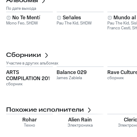
Альбомы
По дате выхода
No Te Mentí
Señales
Mundo al
Mono Feo
,
SHDW
Pau The Kid
,
SHDW
Pau The Kid
,
Sis
Franco Cesti
,
S
Olivari
Сборники
Участие в других альбомах
ARTS
Balance 029
Rave Cultur
COMPILATION 2019
James Zabiela
сборник
сборник
Похожие исполнители
Rohar
Alien Rain
Cleri
Техно
Электроника
Электрон