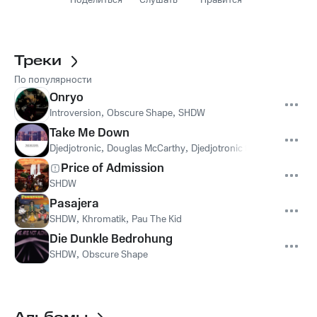
Поделиться
Слушать
Нравится
Треки
По популярности
Onryo
Introversion
,
Obscure Shape
,
SHDW
Take Me Down
Djedjotronic
,
Douglas McCarthy
,
Djedjotronic feat. Douglas M
Price of Admission
SHDW
Pasajera
SHDW
,
Khromatik
,
Pau The Kid
Die Dunkle Bedrohung
SHDW
,
Obscure Shape