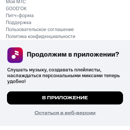
Мой МТС
GOOD’OK
Питч-форма
Поддержка
Пользовательское соглашение
Политика конфиденциальности
Рекомендательные технологии
Продолжим в приложении? 
СКАЧАТЬ ПРИЛОЖЕНИЕ
Слушать музыку, создавать плейлисты, 
наслаждаться персональными миксами теперь 
удобно!
Незаконное потребление наркотических средств,
психотропных веществ, их аналогов причиняет вред здоровью,
Мы используем куки, чтобы на сайте все
В ПРИЛОЖЕНИЕ
их незаконный оборот запрещён и влечёт установленную
работало.
Подробнее
законодательством ответственность.
© 2026 ООО «КИОН».
ПОНЯТНО
Остаться в веб-версии
Все права защищены
18+
Главная
В приложение
Избранное