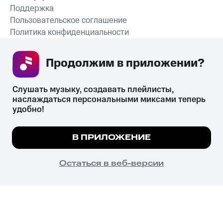
Поддержка
Пользовательское соглашение
Политика конфиденциальности
Рекомендательные технологии
Продолжим в приложении? 
СКАЧАТЬ ПРИЛОЖЕНИЕ
Слушать музыку, создавать плейлисты, 
наслаждаться персональными миксами теперь 
удобно!
Незаконное потребление наркотических средств,
психотропных веществ, их аналогов причиняет вред здоровью,
Мы используем куки, чтобы на сайте все
В ПРИЛОЖЕНИЕ
их незаконный оборот запрещён и влечёт установленную
работало.
Подробнее
законодательством ответственность.
© 2026 ООО «КИОН».
ПОНЯТНО
Остаться в веб-версии
Все права защищены
18+
Главная
В приложение
Избранное