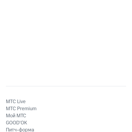
MTС Live
MTС Premium
Мой МТС
GOOD’OK
Питч-форма