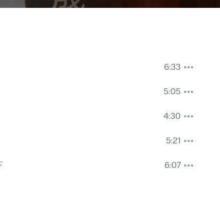
6:33
5:05
4:30
5:21
下
6:07