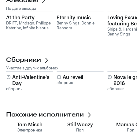
Альбомы
По дате выхода
At the Party
Eternity music
Loving Excu
DRIFT
,
Mndsgn
,
Philippe
Benny Sings
,
Donnie
featuring B
Katerine
,
infinite bisous
,
Ransom
Sings
Ships & Hardsh
Connan Mockasin
,
Benny
Benny Sings
Sings
Сборники
Участие в других альбомах
Anti-Valentine's
Au réveil
Nova le g
Day
сборник
2016
сборник
сборник
Похожие исполнители
Tom Misch
Still Woozy
Mamas 
Электроника
Поп
Поп