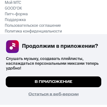
Мой МТС
GOOD’OK
Питч-форма
Поддержка
Пользовательское соглашение
Политика конфиденциальности
Рекомендательные технологии
Продолжим в приложении? 
СКАЧАТЬ ПРИЛОЖЕНИЕ
Слушать музыку, создавать плейлисты, 
наслаждаться персональными миксами теперь 
удобно!
Незаконное потребление наркотических средств,
психотропных веществ, их аналогов причиняет вред здоровью,
Мы используем куки, чтобы на сайте все
В ПРИЛОЖЕНИЕ
их незаконный оборот запрещён и влечёт установленную
работало.
Подробнее
законодательством ответственность.
© 2026 ООО «КИОН».
ПОНЯТНО
Остаться в веб-версии
Все права защищены
18+
Главная
В приложение
Избранное