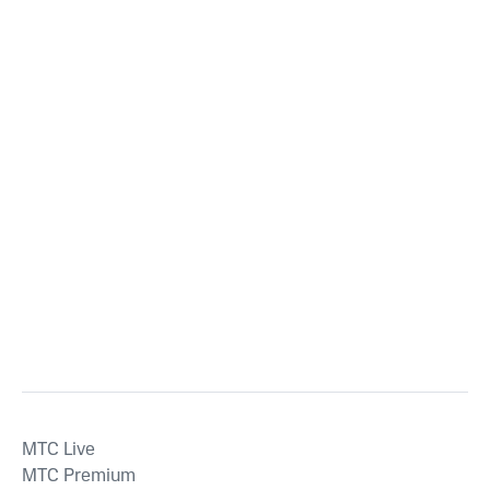
MTС Live
MTС Premium