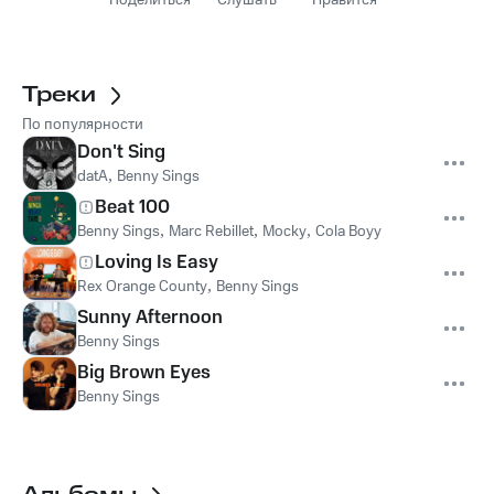
Поделиться
Слушать
Нравится
Треки
По популярности
Don't Sing
datA
,
Benny Sings
Beat 100
Benny Sings
,
Marc Rebillet
,
Mocky
,
Cola Boyy
Loving Is Easy
Rex Orange County
,
Benny Sings
Sunny Afternoon
Benny Sings
Big Brown Eyes
Benny Sings