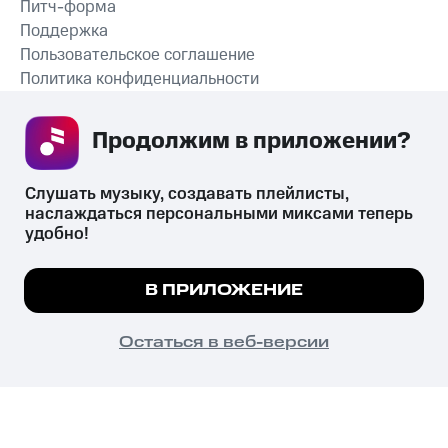
Питч-форма
Поддержка
Пользовательское соглашение
Политика конфиденциальности
Рекомендательные технологии
Продолжим в приложении? 
СКАЧАТЬ ПРИЛОЖЕНИЕ
Слушать музыку, создавать плейлисты, 
наслаждаться персональными миксами теперь 
удобно!
Незаконное потребление наркотических средств,
психотропных веществ, их аналогов причиняет вред здоровью,
Мы используем куки, чтобы на сайте все
В ПРИЛОЖЕНИЕ
их незаконный оборот запрещён и влечёт установленную
работало.
Подробнее
законодательством ответственность.
© 2026 ООО «КИОН».
ПОНЯТНО
Остаться в веб-версии
Все права защищены
18+
Главная
В приложение
Избранное