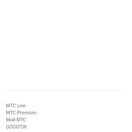
MTС Live
MTС Premium
Мой МТС
GOOD’OK