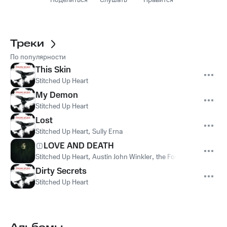
Поделиться
Слушать
Нравится
Треки
По популярности
This Skin
Stitched Up Heart
My Demon
Stitched Up Heart
Lost
Stitched Up Heart
,
Sully Erna
LOVE AND DEATH
Stitched Up Heart
,
Austin John Winkler
,
the Founder
,
Judge & J
Dirty Secrets
Stitched Up Heart