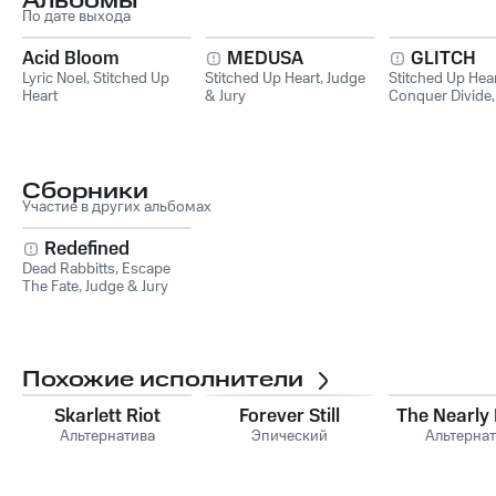
Альбомы
По дате выхода
Acid Bloom
MEDUSA
GLITCH
Lyric Noel
,
Stitched Up
Stitched Up Heart
,
Judge
Stitched Up Hea
Heart
& Jury
Conquer Divide
Jury
Сборники
Участие в других альбомах
Redefined
Dead Rabbitts
,
Escape
The Fate
,
Judge & Jury
Похожие исполнители
Skarlett Riot
Forever Still
The Nearly
Альтернатива
Эпический
Альтерна