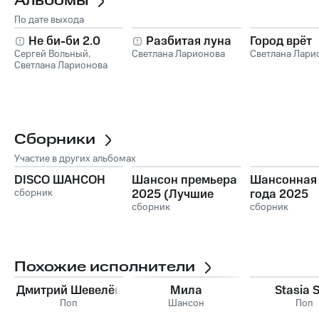
Альбомы
По дате выхода
Не би-би 2.0
Разбитая луна
Город врёт
Сергей Вольный
,
Светлана Ларионова
Светлана Лари
Светлана Ларионова
Сборники
Участие в других альбомах
DISCO ШАНСОН
Шансон премьера
Шансонная 
сборник
2025 (Лучшие
года 2025
песни)
сборник
сборник
Похожие исполнители
Дмитрий Шевелёв
Мила
Stasia 
Поп
Шансон
Поп