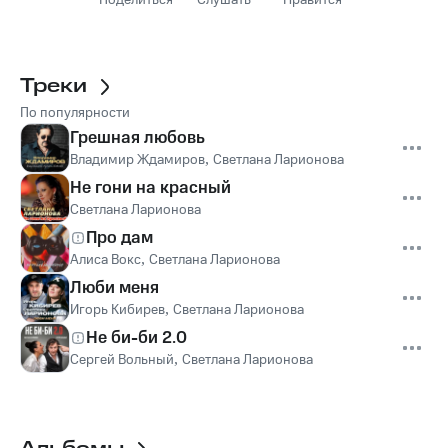
Поделиться
Слушать
Нравится
Треки
По популярности
Грешная любовь
Владимир Ждамиров
,
Светлана Ларионова
Не гони на красный
Светлана Ларионова
Про дам
Алиса Вокс
,
Светлана Ларионова
Люби меня
Игорь Кибирев
,
Светлана Ларионова
Не би-би 2.0
Сергей Вольный
,
Светлана Ларионова