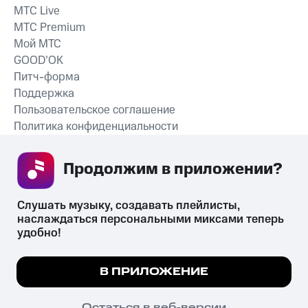
MTС Live
MTС Premium
Мой МТС
GOOD’OK
Питч-форма
Поддержка
Пользовательское соглашение
Политика конфиденциальности
Рекомендательные технологии
Продолжим в приложении? 
СКАЧАТЬ ПРИЛОЖЕНИЕ
Слушать музыку, создавать плейлисты, 
наслаждаться персональными миксами теперь 
удобно!
Незаконное потребление наркотических средств,
психотропных веществ, их аналогов причиняет вред здоровью,
Мы используем куки, чтобы на сайте все
В ПРИЛОЖЕНИЕ
их незаконный оборот запрещён и влечёт установленную
работало.
Подробнее
законодательством ответственность.
© 2026 ООО «КИОН».
ПОНЯТНО
Остаться в веб-версии