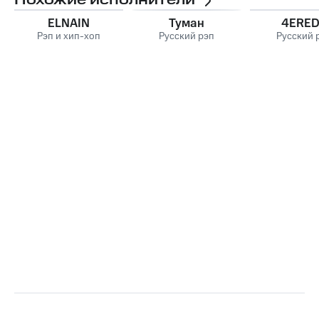
Похожие исполнители
ELNAIN
Туман
4ERE
Рэп и хип-хоп
Русский рэп
Русский 