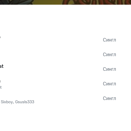
o
Сингл
Сингл
at
Сингл
n
Сингл
t
Сингл
r Sixboy
,
Gsusls333