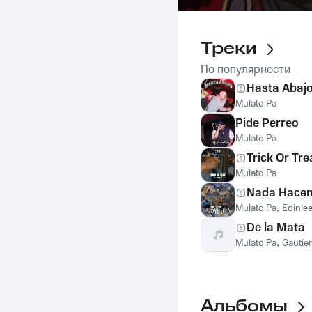
Треки
По популярности
Hasta Abaj
Mulato Pa
Pide Perreo
Mulato Pa
Trick Or Tre
Mulato Pa
Nada Hace
Mulato Pa
,
Edinlee
De la Mata
Mulato Pa
,
Gautie
Альбомы