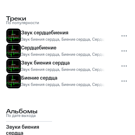
Треки
По популярности
Звук сердцебиения
Звук биения сердца
,
Биение сердца
,
Сердцебиение
,
The so
Сердцебиение
Звук биения сердца
,
Биение сердца
,
Сердцебиение
,
The so
Звук биения сердца
Звук биения сердца
,
Биение сердца
,
Сердцебиение
,
The so
Биение сердца
Звук биения сердца
,
Биение сердца
,
Сердцебиение
,
The so
Альбомы
По дате выхода
Звуки биения
сердца