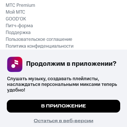
MTС Premium
Мой МТС
GOOD’OK
Питч-форма
Поддержка
Пользовательское соглашение
Политика конфиденциальности
Рекомендательные технологии
Продолжим в приложении? 
СКАЧАТЬ ПРИЛОЖЕНИЕ
Слушать музыку, создавать плейлисты, 
наслаждаться персональными миксами теперь 
удобно!
Незаконное потребление наркотических средств,
психотропных веществ, их аналогов причиняет вред здоровью,
Мы используем куки, чтобы на сайте все
В ПРИЛОЖЕНИЕ
их незаконный оборот запрещён и влечёт установленную
работало.
Подробнее
законодательством ответственность.
© 2026 ООО «КИОН».
ПОНЯТНО
Остаться в веб-версии
Все права защищены
18+