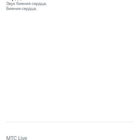
сердцебиения
Звук биения сердца
,
Биение сердца
,
Сердцебиение
,
The
sound of a heartbeat
MTС Live