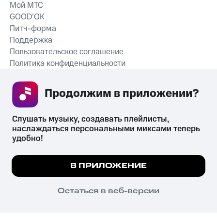
Мой МТС
GOOD’OK
Питч-форма
Поддержка
Пользовательское соглашение
Политика конфиденциальности
Рекомендательные технологии
Продолжим в приложении? 
СКАЧАТЬ ПРИЛОЖЕНИЕ
Слушать музыку, создавать плейлисты, 
наслаждаться персональными миксами теперь 
удобно!
Незаконное потребление наркотических средств,
психотропных веществ, их аналогов причиняет вред здоровью,
Мы используем куки, чтобы на сайте все
В ПРИЛОЖЕНИЕ
их незаконный оборот запрещён и влечёт установленную
работало.
Подробнее
законодательством ответственность.
© 2026 ООО «КИОН».
ПОНЯТНО
Остаться в веб-версии
Все права защищены
18+
Главная
В приложение
Избранное