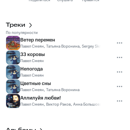
Поделиться
Слушать
Нравится
Треки
По популярности
Ветер перемен
Павел Смеян
,
Татьяна Воронина
,
Sergey Skripka
,
Российски
33 коровы
Павел Смеян
Непогода
Павел Смеян
Цветные сны
Павел Смеян
,
Татьяна Воронина
Аллилуйя любви!
Павел Смеян
,
Виктор Раков
,
Анна Большова
,
Николай Кара