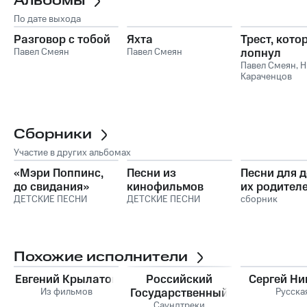
Альбомы
По дате выхода
Разговор с тобой
Яхта
Трест, кото
Павел Смеян
Павел Смеян
лопнул
Павел Смеян
,
Н
Караченцов
Сборники
Участие в других альбомах
«Мэри Поппинс,
Песни из
Песни для д
до свидания»
кинофильмов
их родителе
ДЕТСКИЕ ПЕСНИ
ДЕТСКИЕ ПЕСНИ
Выпуск 1
сборник
Похожие исполнители
Евгений Крылатов
Российский
Сергей Ни
Из фильмов
Государственный
Русска
Симфонический
Саундтреки