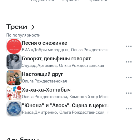
Поделиться
Слушать
Нравится
Треки
По популярности
Песня о снежинке
ВИА «Добры молодцы»
,
Ольга Рождественская
Говорят, дельфины говорят
Эдуард Артемьев
,
Ольга Рождественская
Настоящий друг
Ольга Рождественская
Ха-ха-ха-Хоттабыч
Ольга Рождественская
,
Камерный хор Московской госуда
"Юнона" и "Авось": Сцена в церкви, молитва
Раиса Дмитренко
,
Ольга Рождественская
,
Александр Садо