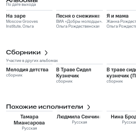
Альбомы
По дате выхода
На заре
Песня о снежинке
Я и мама
Moscow Grooves
ВИА «Добры молодцы»
,
Жанна Рождест
Institute
,
Ольга
Ольга Рождественская
Ольга Рождест
Рождественская
Сборники
Участие в других альбомах
Мелодия детства
В Траве Сидел
В траве сид
сборник
Кузнечик
кузнечик (
сборник
для детей и
сборник
родителей)
Похожие исполнители
Тамара
Людмила Сенчина
Нина Бро
Миансарова
Русская
Русска
Русская