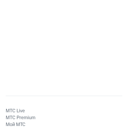
MTС Live
MTС Premium
Мой МТС