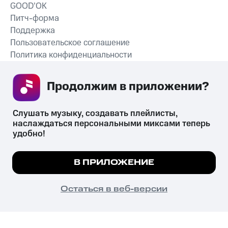
GOOD’OK
Питч-форма
Поддержка
Пользовательское соглашение
Политика конфиденциальности
Рекомендательные технологии
Продолжим в приложении? 
СКАЧАТЬ ПРИЛОЖЕНИЕ
Слушать музыку, создавать плейлисты, 
наслаждаться персональными миксами теперь 
удобно!
Незаконное потребление наркотических средств,
психотропных веществ, их аналогов причиняет вред здоровью,
Мы используем куки, чтобы на сайте все
В ПРИЛОЖЕНИЕ
их незаконный оборот запрещён и влечёт установленную
работало.
Подробнее
законодательством ответственность.
© 2026 ООО «КИОН».
ПОНЯТНО
Остаться в веб-версии
Все права защищены
18+
Главная
В приложение
Избранное