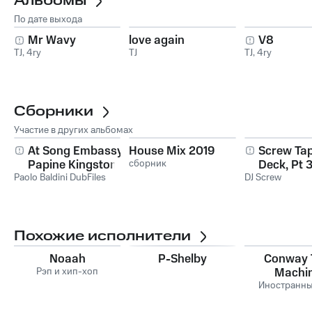
Альбомы
По дате выхода
Mr Wavy
love again
V8
TJ
,
4ry
TJ
TJ
,
4ry
Сборники
Участие в других альбомах
At Song Embassy
House Mix 2019
Screw Tap
Papine Kingston 6
сборник
Deck, Pt 3
Paolo Baldini DubFiles
DJ Screw
Final Cha
Похожие исполнители
Noaah
P-Shelby
Conway 
Рэп и хип-хоп
Machi
Иностранны