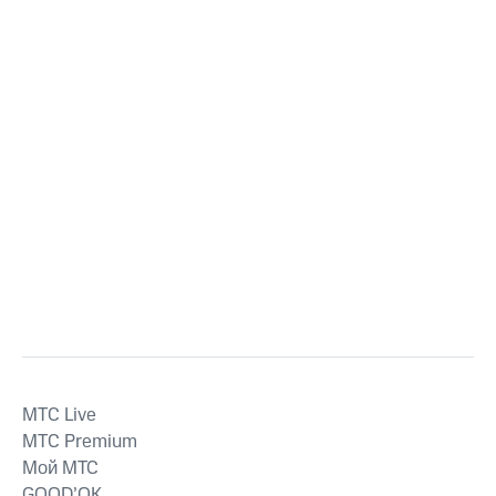
MTС Live
MTС Premium
Мой МТС
GOOD’OK