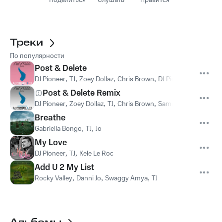
Поделиться
Слушать
Нравится
Треки
По популярности
Post & Delete
DJ Pioneer
,
TJ
,
Zoey Dollaz
,
Chris Brown
,
DJ Pioneer, TJ, Zoey D
Post & Delete Remix
DJ Pioneer
,
Zoey Dollaz
,
TJ
,
Chris Brown
,
Sammy Porter
Breathe
Gabriella Bongo
,
TJ
,
Jo
My Love
DJ Pioneer
,
TJ
,
Kele Le Roc
Add U 2 My List
Rocky Valley
,
Danni Jo
,
Swaggy Amya
,
TJ