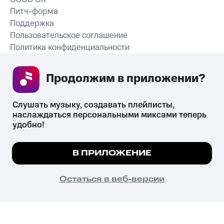
Питч-форма
Поддержка
Пользовательское соглашение
Политика конфиденциальности
Рекомендательные технологии
Продолжим в приложении? 
СКАЧАТЬ ПРИЛОЖЕНИЕ
Слушать музыку, создавать плейлисты, 
наслаждаться персональными миксами теперь 
удобно!
Незаконное потребление наркотических средств,
психотропных веществ, их аналогов причиняет вред здоровью,
Мы используем куки, чтобы на сайте все
В ПРИЛОЖЕНИЕ
их незаконный оборот запрещён и влечёт установленную
работало.
Подробнее
законодательством ответственность.
© 2026 ООО «КИОН».
ПОНЯТНО
Остаться в веб-версии
Все права защищены
18+
Главная
В приложение
Избранное