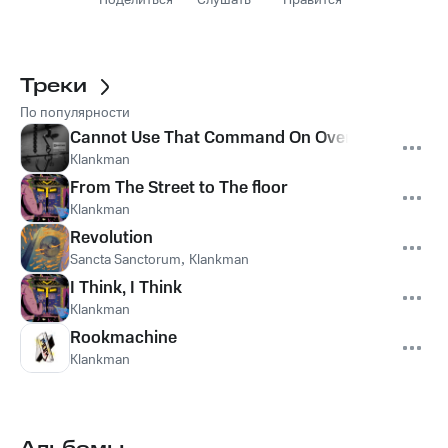
Поделиться
Слушать
Нравится
Треки
По популярности
Cannot Use That Command On Overlapping Sele
Klankman
From The Street to The floor
Klankman
Revolution
Sancta Sanctorum
,
Klankman
I Think, I Think
Klankman
Rookmachine
Klankman