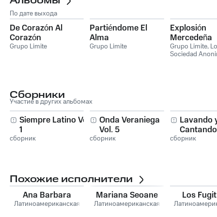
Альбомы
По дате выхода
De Corazón Al
Partiéndome El
Explosión
Corazón
Alma
Mercedeña
Grupo Limite
Grupo Limite
Grupo Limite
,
Lo
Sociedad Anon
Сборники
Участие в других альбомах
Siempre Latino Vol.
Onda Veraniega
Lavando 
1
Vol. 5
Cantando
сборник
сборник
сборник
Похожие исполнители
Ana Barbara
Mariana Seoane
Los Fugit
Латиноамериканская
Латиноамериканская
Латиноамери