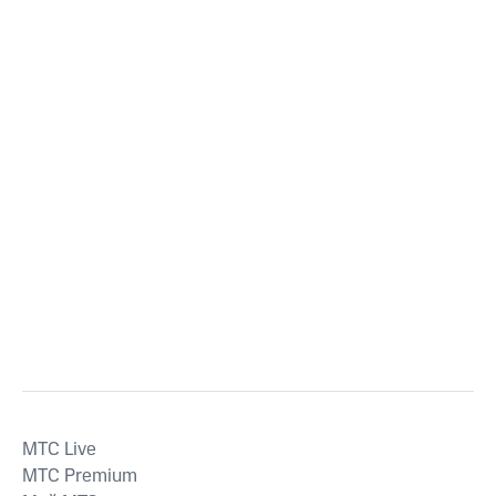
MTС Live
MTС Premium