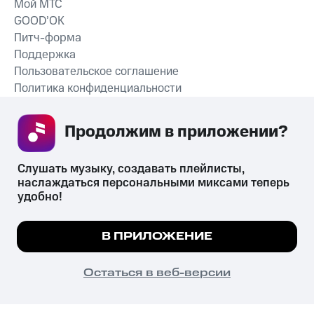
Мой МТС
GOOD’OK
Питч-форма
Поддержка
Пользовательское соглашение
Политика конфиденциальности
Рекомендательные технологии
Продолжим в приложении? 
СКАЧАТЬ ПРИЛОЖЕНИЕ
Слушать музыку, создавать плейлисты, 
наслаждаться персональными миксами теперь 
удобно!
Незаконное потребление наркотических средств,
психотропных веществ, их аналогов причиняет вред здоровью,
Мы используем куки, чтобы на сайте все
В ПРИЛОЖЕНИЕ
их незаконный оборот запрещён и влечёт установленную
работало.
Подробнее
законодательством ответственность.
© 2026 ООО «КИОН».
ПОНЯТНО
Остаться в веб-версии
Все права защищены
18+
Главная
В приложение
Избранное