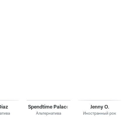
Diaz
Spendtime Palace
Jenny O.
атива
Альтернатива
Иностранный рок