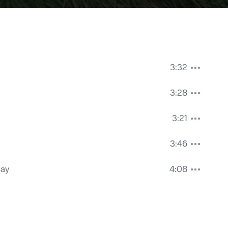
3:32
3:28
3:21
3:46
Bay
4:08