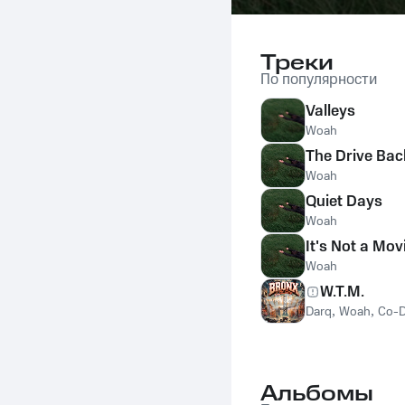
Треки
По популярности
Valleys
Woah
The Drive Bac
Woah
Quiet Days
Woah
It's Not a Mov
Woah
W.T.M.
Darq
,
Woah
,
Co-D
Альбомы