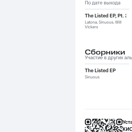
По дате выхода
The Listed EP, Pt. 2
Latona
,
Sinuous
,
Will
Vickers
Сборники
Участие в других ал
The Listed EP
Sinuous
Уст
КИО