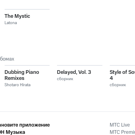
The Mystic
Latona
ьбомах
Dubbing Piano
Delayed, Vol. 3
Style of So
Remixes
4
сборник
Shotaro Hirata
сборник
ановите приложение
MTС Live
Н Музыка
MTС Prem