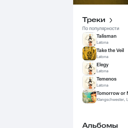
Треки
По популярности
Talisman
Latona
Take the Veil
Latona
Elegy
Latona
Temenos
Latona
Tomorrow or
Klangschwester
,
Альбомы