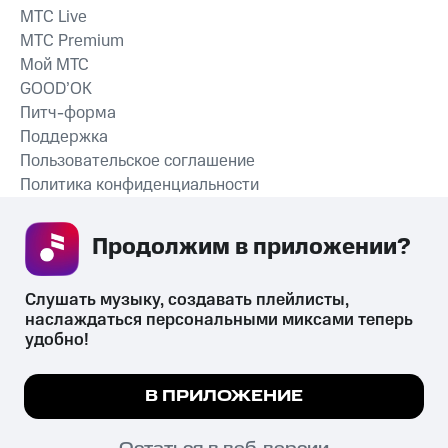
MTС Live
MTС Premium
Мой МТС
GOOD’OK
Питч-форма
Поддержка
Пользовательское соглашение
Политика конфиденциальности
Рекомендательные технологии
Продолжим в приложении? 
СКАЧАТЬ ПРИЛОЖЕНИЕ
Слушать музыку, создавать плейлисты, 
наслаждаться персональными миксами теперь 
удобно!
Незаконное потребление наркотических средств,
психотропных веществ, их аналогов причиняет вред здоровью,
Мы используем куки, чтобы на сайте все
В ПРИЛОЖЕНИЕ
их незаконный оборот запрещён и влечёт установленную
работало.
Подробнее
законодательством ответственность.
© 2026 ООО «КИОН».
ПОНЯТНО
Остаться в веб-версии