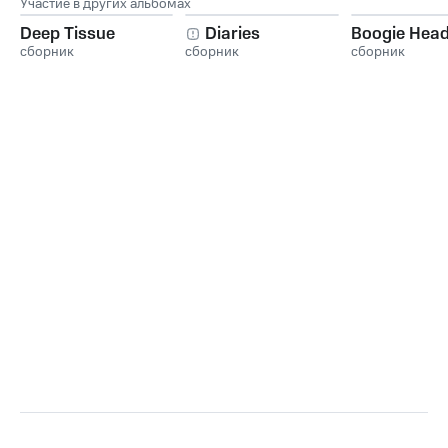
Участие в других альбомах
Deep Tissue
Diaries
Boogie Hea
сборник
сборник
сборник