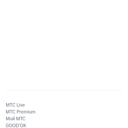
MTС Live
MTС Premium
Мой МТС
GOOD’OK