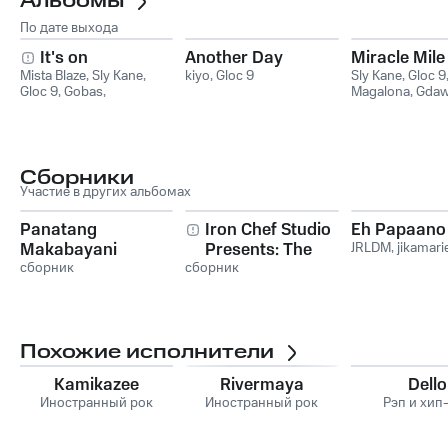
Альбомы
По дате выхода
It's on
Another Day
Miracle Mile
Mista Blaze
,
Sly Kane
,
kiyo
,
Gloc 9
Sly Kane
,
Gloc 9
Gloc 9
,
Gobas
,
Magalona
,
Gda
Treyknucka-9
Сборники
Участие в других альбомах
Panatang
Iron Chef Studio
Eh Papaano
Makabayani
Presents: The
JRLDM
,
jikamari
сборник
сборник
Recipe, Vol. 1
Похожие исполнители
Kamikazee
Rivermaya
Dello
Иностранный рок
Иностранный рок
Рэп и хип