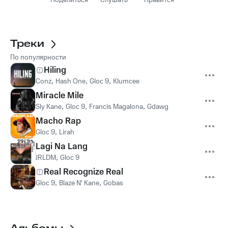
Поделиться
Слушать
Нравится
Треки
По популярности
Hiling
Conz
,
Hash One
,
Gloc 9
,
Klumcee
Miracle Mile
Sly Kane
,
Gloc 9
,
Francis Magalona
,
Gdawg
Macho Rap
Gloc 9
,
Lirah
Lagi Na Lang
JRLDM
,
Gloc 9
Real Recognize Real
Gloc 9
,
Blaze N' Kane
,
Gobas