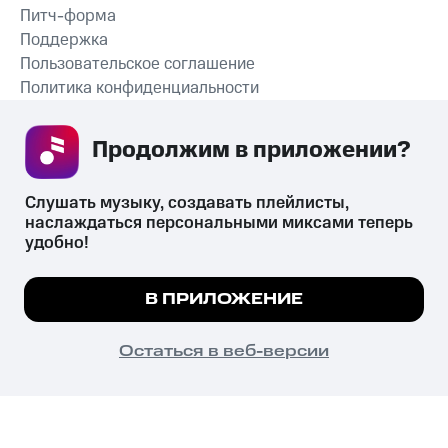
Питч-форма
Поддержка
Пользовательское соглашение
Политика конфиденциальности
Рекомендательные технологии
Продолжим в приложении? 
СКАЧАТЬ ПРИЛОЖЕНИЕ
Слушать музыку, создавать плейлисты, 
наслаждаться персональными миксами теперь 
удобно!
Незаконное потребление наркотических средств,
психотропных веществ, их аналогов причиняет вред здоровью,
Мы используем куки, чтобы на сайте все
В ПРИЛОЖЕНИЕ
их незаконный оборот запрещён и влечёт установленную
работало.
Подробнее
законодательством ответственность.
© 2026 ООО «КИОН».
ПОНЯТНО
Остаться в веб-версии
Все права защищены
18+
Главная
В приложение
Избранное