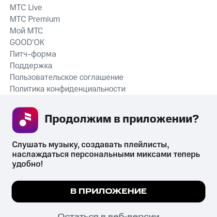
MTС Live
MTС Premium
Мой МТС
GOOD’OK
Питч-форма
Поддержка
Пользовательское соглашение
Политика конфиденциальности
Рекомендательные технологии
Продолжим в приложении? 
СКАЧАТЬ ПРИЛОЖЕНИЕ
Слушать музыку, создавать плейлисты, 
наслаждаться персональными миксами теперь 
удобно!
Незаконное потребление наркотических средств,
психотропных веществ, их аналогов причиняет вред здоровью,
Мы используем куки, чтобы на сайте все
В ПРИЛОЖЕНИЕ
их незаконный оборот запрещён и влечёт установленную
работало.
Подробнее
законодательством ответственность.
© 2026 ООО «КИОН».
ПОНЯТНО
Остаться в веб-версии