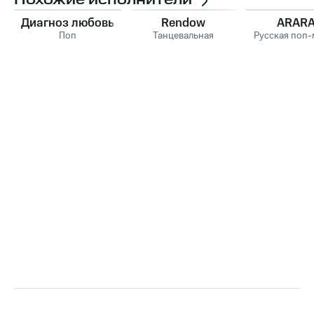
Похожие исполнители
Диагноз любовь
Rendow
ARAR
Поп
Танцевальная
Русская поп