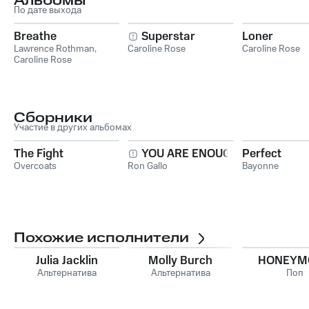
Альбомы
По дате выхода
Breathe
Superstar
Loner
Lawrence Rothman
,
Caroline Rose
Caroline Rose
Caroline Rose
Сборники
Участие в других альбомах
The Fight
YOU ARE ENOUGH
Perfect
Overcoats
Ron Gallo
Bayonne
Похожие исполнители
Julia Jacklin
Molly Burch
HONEYM
Альтернатива
Альтернатива
Поп