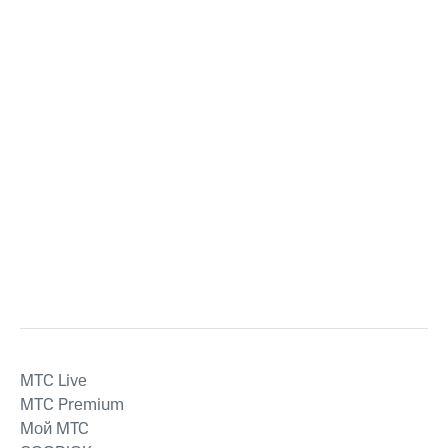
MTС Live
MTС Premium
Мой МТС