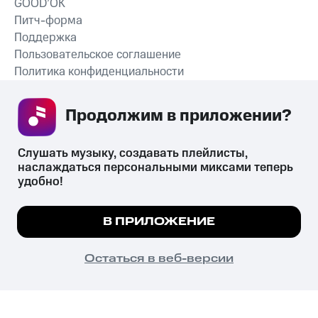
GOOD’OK
Питч-форма
Поддержка
Пользовательское соглашение
Политика конфиденциальности
Рекомендательные технологии
Продолжим в приложении? 
СКАЧАТЬ ПРИЛОЖЕНИЕ
Слушать музыку, создавать плейлисты, 
наслаждаться персональными миксами теперь 
удобно!
Незаконное потребление наркотических средств,
психотропных веществ, их аналогов причиняет вред здоровью,
Мы используем куки, чтобы на сайте все
В ПРИЛОЖЕНИЕ
их незаконный оборот запрещён и влечёт установленную
работало.
Подробнее
законодательством ответственность.
© 2026 ООО «КИОН».
ПОНЯТНО
Остаться в веб-версии
Все права защищены
18+
Главная
В приложение
Избранное